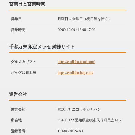
営業日と営業時間
営業日
月曜日～金曜日（祝日等を除く）
営業時間
09:00-12:00 / 13:00-17:00
千客万来 販促メッセ 姉妹サイト
グルメ＆ギフト
https://ecollabo-food.com/
バッグ印刷工房
https://ecollabo-bag.com/
運営会社
運営会社
株式会社エコラボジャパン
所在地
〒4418122 愛知県豊橋市天伯町美吉14-2
登録番号
T3180301024941