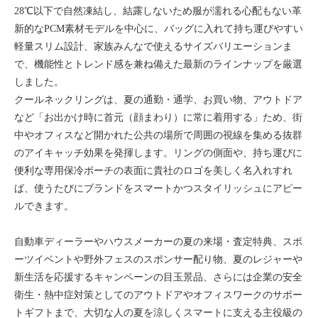
28℃以下で自然凍結し、結露しないため服が濡れる心配もない革
新的なPCM素材モデルを中心に、バッグに入れて持ち運びやすい
軽量スリム設計、家族みんなで使えるサイズバリエーションま
で、機能性とトレンド感を兼ね備えた最新のラインナップを厳選
しました。
クールネックリングは、夏の通勤・通学、お買い物、アウトドア
など「お出かけ時に首元（顔まわり）に常に着用する」ため、街
中やオフィスなど開かれた公共の場所で周囲の視線を集める抜群
のアイキャッチ効果を発揮します。リングの側面や、持ち運びに
便利な専用保冷ポーチの表面に貴社のロゴを美しく名入れすれ
ば、使うたびにブランドをスマートかつスタイリッシュにアピー
ルできます。
自動車ディーラーやハウスメーカーの夏の来場・査定特典、スポ
ーツイベントや野外フェスのスポンサー配り物、夏のレジャーや
新生活を応援するキャンペーンの目玉景品、さらには企業の安全
衛生・熱中症対策としてのアウトドアやオフィスワークのサポー
トギフトまで、大切な人の夏を涼しくスマートに支える主役級の