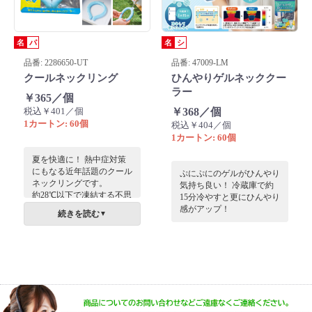
名
パ
名
シ
品番: 2286650-UT
品番: 47009-LM
クールネックリング
ひんやりゲルネッククー
ラー
￥365／個
税込￥401／個
￥368／個
1カートン: 60個
税込￥404／個
1カートン: 60個
夏を快適に！ 熱中症対策
にもなる近年話題のクール
ぷにぷにのゲルがひんやり
ネックリングです。
気持ち良い！ 冷蔵庫で約
約28℃以下で凍結する不思
15分冷やすと更にひんやり
議な素材（PCM）を使っ
感がアップ！
続きを読む
▼
ており、じんわりと首元を
冷やしてくれます