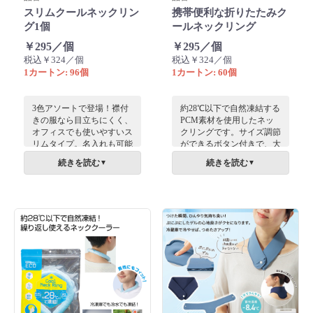
スリムクールネックリン
携帯便利な折りたたみク
グ1個
ールネックリング
￥295／個
￥295／個
税込￥324／個
税込￥324／個
1カートン: 96個
1カートン: 60個
3色アソートで登場！襟付
約28℃以下で自然凍結する
きの服なら目立ちにくく、
PCM素材を使用したネッ
オフィスでも使いやすいス
クリングです。サイズ調節
リムタイプ。名入れも可能
ができるボタン付きで、大
です。
人も子どももみんな使え
続きを読む
続きを読む
▼
▼
る！コンパクトに折りたた
んで持ち運べるのもポイン
トです。本体に名入れもで
きます。