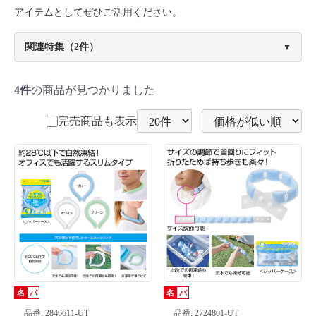
アイテムとしてぜひご活用ください。
関連特集（2件）
▼
4件
の商品が見つかりました
完売商品も表示
名
パ
名
パ
品番: 2846611-UT
品番: 2724801-UT