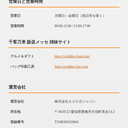
営業日と営業時間
営業日
月曜日～金曜日（祝日等を除く）
営業時間
09:00-12:00 / 13:00-17:00
千客万来 販促メッセ 姉妹サイト
グルメ＆ギフト
https://ecollabo-food.com/
バッグ印刷工房
https://ecollabo-bag.com/
運営会社
運営会社
株式会社エコラボジャパン
所在地
〒4418122 愛知県豊橋市天伯町美吉14-2
登録番号
T3180301024941