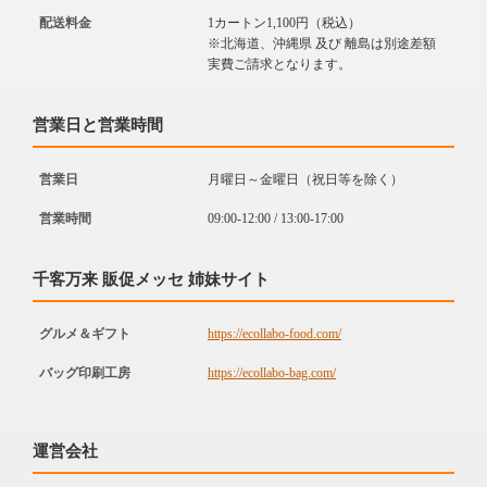
配送料金
1カートン1,100円（税込）
※北海道、沖縄県 及び 離島は別途差額
実費ご請求となります。
営業日と営業時間
営業日
月曜日～金曜日（祝日等を除く）
営業時間
09:00-12:00 / 13:00-17:00
千客万来 販促メッセ 姉妹サイト
グルメ＆ギフト
https://ecollabo-food.com/
バッグ印刷工房
https://ecollabo-bag.com/
運営会社