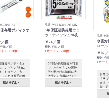
9933001-RS
品番: WET-BO01-003-MK
期保存用ボディタオ
5年保証超防災用ウェ
ットティッシュ20枚
品番: 998
水害対
2／個
￥74／個
ロール
￥68／個
税込￥81／個
トン: 100個
1カートン: 200個
￥82
税込￥9
1カートン
期保存用ボディタオ
5年間の長期保存が可能
は、いざという時に
で、水が使えない避難
えておきたい、大
所や断水時の除菌に大
日常の
・ふんわり厚手のボ
活躍する高機能ウェッ
「学び
ィ用ウェットタオル
トティッシュ。企業の
続きを読む
続きを読む
える、
▼
▼
す。水やお湯がなく
BCP研修や自治体の防
型・防
も全身をこの一枚で
災訓練、コワーキング
トペー
き取りが可能です。
の備蓄など様々な現場
の特徴
ポーツのあとや、レ
での防災対策を快適に
面に水
ャーにも使用できま
支えます。周年記念や
行動や
。緊急時のためにも
啓発配布に最適。フラ
要ポイ
えておきたい防災用
ップ部分はロゴやデザ