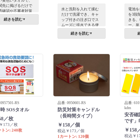
い黄色いタオルで、
関先に掲げるだけで
水と洗剤を入れて揉む
電池を
否確認や不審者対策
だけで洗濯でき、キャ
を3段
も役立つ防災用タオ
続きを読む
ップ付きの注ぎ口でス
きる、
▼
。地域の防災訓練や
ムーズに排水できる便
ー。単
治体の避難イベン
利なウォッシュバッ
広く対
、企業の防災セミナ
続きを読む
▼
グ。アウトドアでのケ
トック
など様々な現場での
アや旅行、災害時の避
グの常
否確認を快適に支え
難生活など様々な現場
いざと
す。実用的な防災グ
での洗濯や衛生管理を
れを防
ズに最適。平地部分
快適に支えます。目新
テムで
ロゴ名入れが可能で
しい防災グッズに最
。
適。スリーブなどのフ
ラットな面へ名入れが
可能です。
0957501-RS
品番: 0950601-RS
品番: 6101
kdm
時 SOSタオル
防災対策キャンドル
安否確
（長時間タイプ）
58／枚
です」
￥173／枚
￥158／個
￥158
トン: 240枚
税込￥173／個
税込￥1
1カートン: 120個