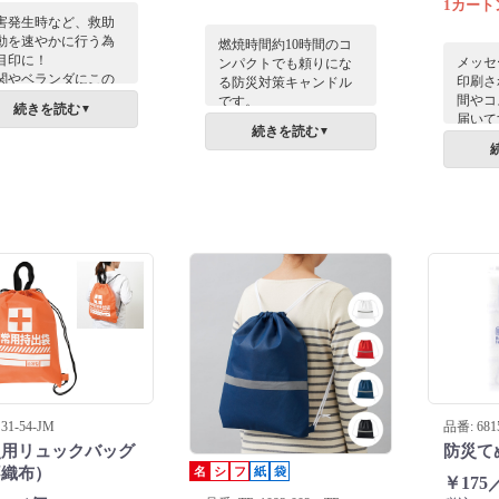
1カートン
害発生時など、救助
動を速やかに行う為
燃焼時間約10時間のコ
目印に！
メッセ
ンパクトでも頼りにな
関やベランダにこの
印刷さ
る防災対策キャンドル
オルを掲げること
間やコ
です。
続きを読む
▼
、救助が必要な人を
届いて
いざという時のお役立
続きを読む
▼
速に助けることがで
品の防
ち活用術が書かれたミ
ます。自治会や集合
の防災
ニリーフレット付き
宅など、地域・集団
避難イ
で、緊急時に役立つ情
体としての防災対応
防災セ
報が確認できます。
必要な団体や管理者
な現場
オススメです。
快適に
れた予
に最適
ま活用
31-54-JM
品番: 681
災用リュックバッグ
防災て
名
シ
フ
紙
袋
不織布）
￥175