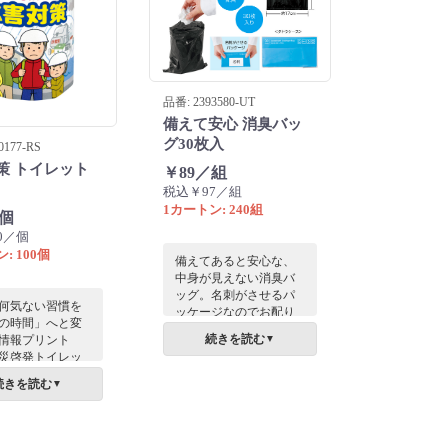
品番: 2393580-UT
備えて安心 消臭バッ
グ30枚入
0177-RS
策 トイレット
￥89／組
税込￥97／組
1カートン: 240組
／個
0／個
: 100個
備えてあると安心な、
中身が見えない消臭バ
ッグ。名刺がさせるパ
何気ない習慣を
ッケージなのでお配り
の時間」へと変
品またはご挨拶品にぴ
続きを読む
情報プリント
▼
ったり。
災啓発トイレッ
パーです。最大
続きを読む
▼
は、ペーパー表
害発生時の避難
備えに関する重
ントが直接印刷