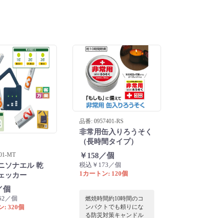
ん職場や学校などで用
意しておきたい防災用
品です。
品番: 0957401-RS
非常用缶入りろうそく
（長時間タイプ）
01-MT
￥158／個
税込￥173／個
ニソナエル 乾
1カートン: 120個
ェッカー
／個
62／個
燃焼時間約10時間のコ
: 320個
ンパクトでも頼りにな
る防災対策キャンドル