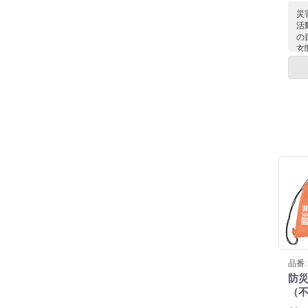
災
活
の
玄
タ
で
迅
き
住
全
が
に
品番: 
防
（