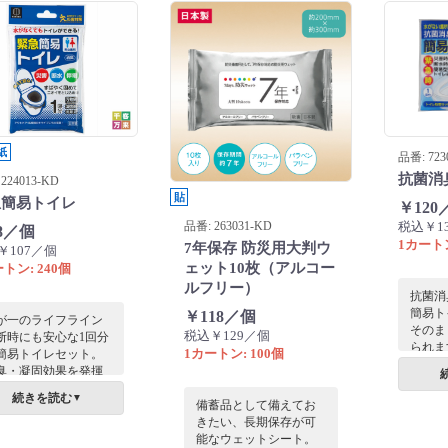
されて
です。
インの名入れが可能で
意識を
す。
重要で
学習時
難しい
ルをお
るだけ
に防災
意識の
紙
品番: 723
助のス
抗菌消
ートで
224013-KD
な消耗
貼
急簡易トイレ
￥120
だけで
品番: 263031-KD
税込￥1
8／個
場での
1カートン
7年保存 防災用大判ウ
ーショ
￥107／個
る「き
ェット10枚（アルコー
トン: 240個
する商
ルフリー）
抗菌消
簡易ト
￥118／個
が一のライフライン
そのま
税込￥129／個
断時にも安心な1回分
られま
1カートン: 100個
簡易トイレセット。
急時に
臭・凝固効果を発揮
い商品
る凝固剤、汚物袋、
続きを読む
▼
備蓄品として備えてお
理袋付きで、コンパ
きたい、長期保存が可
トな個包装のため保
能なウェットシート。
も省スペース。アウ