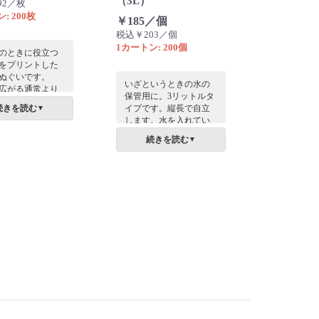
（3L）
92／枚
: 200枚
￥185／個
税込￥203／個
1カートン: 200個
のときに役立つ
をプリントした
ぬぐいです。
いざというときの水の
広がる通常より
保管用に。3リットルタ
イズ。
続きを読む
イプです。縦長で自立
▼
イズの手ぬぐい
します。水を入れてい
くさん役立つ情
くつか並べても縦長の
載されていま
続きを読む
▼
形が省スペースに役立
ちます。目盛りは1リッ
トル刻みです。
防災用として企業内や
町内会などで配ったり
しても良いですね。