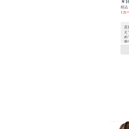
￥1
税込
1カー
災
え
め
用
す
型
り
安