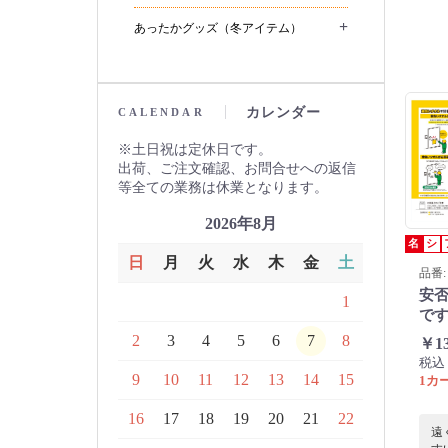
ト
+
大
あったかグッズ（冬アイテム）
製
す
カレンダー
CALENDAR
土日祝は定休日です。
出荷、ご注文確認、お問合せへの返信
等全ての業務は休業となります。
2026年8月
名
シ
日
月
火
水
木
金
土
品番: 
安否
1
です
2
3
4
5
6
7
8
￥1
税込
9
10
11
12
13
14
15
1カー
16
17
18
19
20
21
22
遠