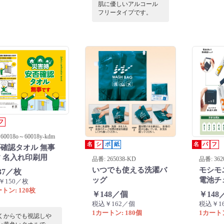
肌に優しいアルコール
ドアやドライブにも
フリータイプです。
活躍する信頼の日本
防災ノベルティで
。
フ
60018o～60018y-kdm
名
シ
ポ
紙
名
パ
フ
確認タオル 無事
 名入れ印刷用
品番: 265038-KD
品番: 362
いつでも使える洗濯バ
モシモ
37／枚
ッグ
電池チ
￥150／枚
トン: 120枚
￥148／個
￥148
税込￥162／個
税込￥1
1カートン: 180個
1カートン
くからでも視認しや