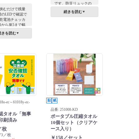
です。防災リュックの
中に入れておきたい必
挟むだけで残量
続きを読む
▼
須アイテムです。
階のLEDで確認で
いざという時の防災知
乾電池チェッカ
識が記載されたミニリ
1から単5まで幅
ーフレット付きで、緊
応し、家中のス
続きを読む
▼
急時に役立つ情報が確
整理や防災バッ
認できます。
備に最適です。
いう時の電池切
ぐお役立ちアイ
す。
貼
紙
8o-ec～61018y-ec-
品番: 251008-KD
認タオル「無事
ポータブル圧縮タオル
印刷済み
10個セット（クリアケ
／枚
ース入り）
73／枚
￥158／セット