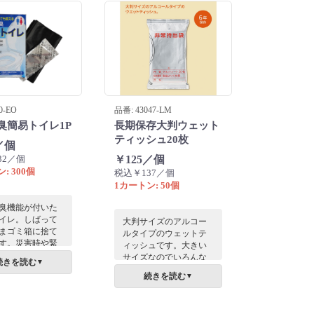
います。 「防災
高める」ことは
すが、意識的に
間を設けるのは
もの。このロー
手洗いに設置す
で、自然と視界
知識が入り、無
うちに自助・共
0-EO
品番: 43047-LM
キルをアップデ
臭簡易トイレ1P
長期保存大判ウェット
きます。実用的
品としての価値
ティッシュ20枚
／個
なく、家庭や職
32／個
￥125／個
防災コミュニケ
: 300個
税込￥137／個
ンを活性化させ
1カートン: 50個
っかけ」を提供
品です。
臭機能が付いた
イレ。しばって
大判サイズのアルコー
まゴミ箱に捨て
ルタイプのウェットテ
す。災害時や緊
ィッシュです。大きい
常備しておきた
サイズなのでいろんな
続きを読む
▼
です。
シーンで活躍します。
続きを読む
▼
保存期間は6年と長期の
ため、いざというとき
に備えて家庭はもちろ