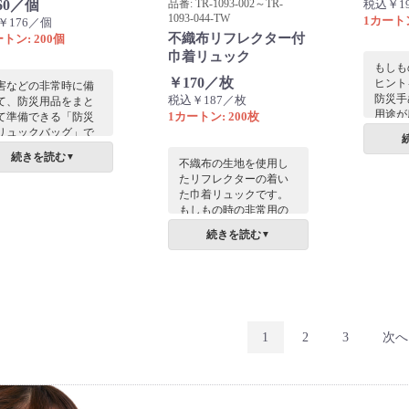
品番: TR-1093-002～TR-
60／個
税込￥1
1093-044-TW
1カートン
￥176／個
不織布リフレクター付
トン: 200個
巾着リュック
もしも
￥170／枚
ヒント
害などの非常時に備
防災手
税込￥187／枚
て、防災用品をまと
用途が
1カートン: 200枚
て準備できる「防災
長いサ
リュックバッグ」で
長いサ
。住所・氏名・血液
続きを読む
▼
で、た
不織布の生地を使用し
を記入できる欄があ
報が記
たリフレクターの着い
、いざというときも
す。
た巾着リュックです。
心。
もしもの時の非常用の
持ち出しリュックとし
続きを読む
▼
ても使えたり、夜道で
運転手へ存在を知らせ
たり、緊急時に役立つ
リュックです。
1
2
3
次へ