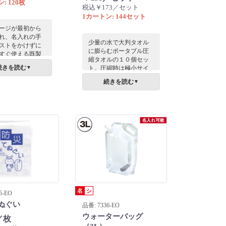
: 120枚
税込￥173／セット
1カートン: 144セット
ージが最初から
れ、名入れの手
少量の水で大判タオル
ストをかけずに
に膨らむポータブル圧
すぐ使える既製
縮タオルの１０個セッ
災タオル。地域
続きを読む
▼
ト。圧縮時は極小サイ
訓練や自治体の
ズでカバンや防災リュ
ベント、企業の
続きを読む
▼
ックにスマートに収ま
ミナーなど様々
ります。クリアケース
での安否確認を
入りで、アウトドアや
支えます。限ら
災害時の備えにも優
算での大量配布
秀。新鮮な驚きと高い
。届いてそのま
実用性で、企業の思い
が可能です。
やりを伝えるノベルテ
ィです。
名
シ
5-EO
ぬぐい
品番: 7336-EO
ウォーターバッグ
／枚