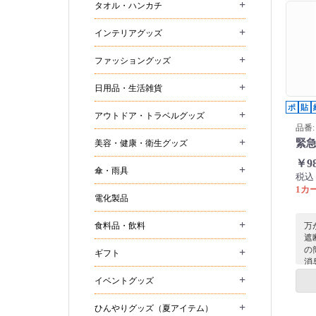
+
タオル・ハンカチ
品
+
インテリアグッズ
+
ファッショングッズ
+
日用品・生活雑貨
ポ
貼
+
アウトドア・トラベルグッズ
品番: 
+
緊
美容・健康・衛生グッズ
￥9
+
傘・雨具
税込
1カー
電化製品
+
食料品・飲料
万
遮
の
+
ギフト
消
す
+
イベントグッズ
処
ク
+
ひんやりグッズ（夏アイテム）
管