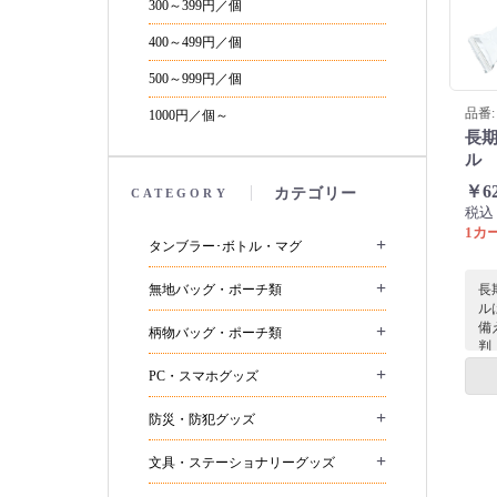
300～399円／個
400～499円／個
500～999円／個
品番: 
1000円／個～
長
ル
￥6
カテゴリー
CATEGORY
税込
1カー
+
タンブラー･ボトル・マグ
+
長
無地バッグ・ポーチ類
ル
備
+
柄物バッグ・ポーチ類
判
デ
+
PC・スマホグッズ
で
て
+
防災・防犯グッズ
拭
ス
ジ
+
文具・ステーショナリーグッズ
す
備