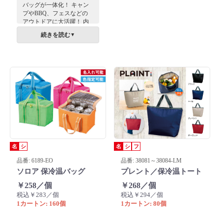
バッグが一体化！ キャン
プやBBQ、フェスなどの
アウトドアに大活躍！ 内
側はアルミ蒸着加工で、飲
続きを読む
▼
み物などを低温でキープし
ます。
名
シ
名
シ
フ
品番: 6189-EO
品番: 38081～38084-LM
ソロア 保冷温バッグ
プレント／保冷温トート
￥258／個
￥268／個
税込￥283／個
税込￥294／個
1カートン: 160個
1カートン: 80個