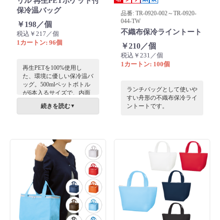
リル 再生PETポケット付
保冷温バッグ
品番: TR-0920-002～TR-0920-
044-TW
￥198／個
不織布保冷ライントート
税込￥217／個
1カートン: 96個
￥210／個
税込￥231／個
1カートン: 100個
再生PETを100%使用し
た、環境に優しい保冷温バ
ッグ。500mlペットボトル
ランチバッグとして使いや
が6本入るサイズで、内面
すい舟形の不織布保冷ライ
はアルミ蒸着仕様です。前
続きを読む
ントートです。
▼
面の2ポケットに小物を収
納でき、エコで実用的。肩
掛けも可能。