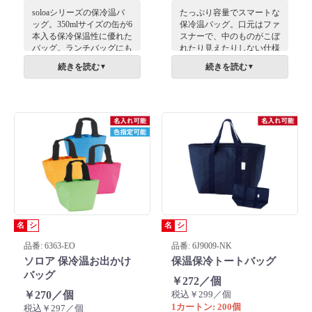
soloaシリーズの保冷温バ
たっぷり容量でスマートな
ッグ。350mlサイズの缶が6
保冷温バッグ。口元はファ
本入る保冷保温性に優れた
スナーで、中のものがこぼ
バッグ。ランチバッグにも
れたり見えたりしない仕様
なります。カラフルな本体
になっています。
続きを読む
続きを読む
▼
▼
にお店のロゴなどをプリン
トして販促品としてご活用
ください！
名
シ
名
シ
品番: 6363-EO
品番: 6J9009-NK
ソロア 保冷温お出かけ
保温保冷トートバッグ
バッグ
￥272／個
￥270／個
税込￥299／個
1カートン: 200個
税込￥297／個