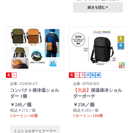
す。
続きを読む
▼
名
シ
名
シ
フ
ポ
貼
紙
品番: 2324630-UT
品番: 207010-KD
コンパクト保冷温ショル
【欠品】
保温保冷ショル
ダー 1個
ダーポーチ
￥249／個
￥258／個
税込￥273／個
税込￥283／個
1カートン: 60個
1カートン: 100個
ミニショルダーとクーラー