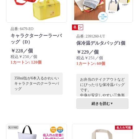
名
シ
品番: 6479-EO
キャラクタークーラーバ
品番: 2391260-UT
ッグ（D）
保冷温デルタバッグ1個
￥228／個
￥229／個
税込￥250／個
税込￥251／個
1カートン: 120個
1カートン: 60個
350ml缶が6本入るかわいい
お弁当のテイクアウトなど
キャラクターのクーラーバ
にぴったりな保冷温バッグ
ッグ
です。
中身が安定しやすい三角形
のデザインが特徴的で、お
続きを読む
▼
弁当が傾きにくくとても便
利です。ファスナーを開け
れば三角形のデザインのお
かげで中の物が取り出しや
すく見た目も◎。