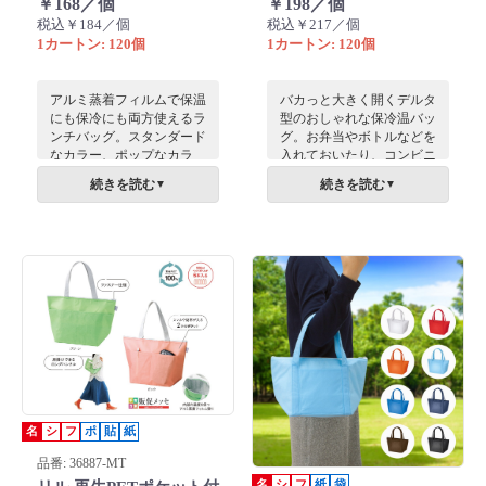
￥168／個
￥198／個
税込￥184／個
税込￥217／個
1カートン: 120個
1カートン: 120個
アルミ蒸着フィルムで保温
バカっと大きく開くデルタ
にも保冷にも両方使えるラ
型のおしゃれな保冷温バッ
ンチバッグ。スタンダード
グ。お弁当やボトルなどを
なカラー、ポップなカラ
入れておいたり、コンビニ
ー、シックなカラーの選べ
などちょっとした買い物の
続きを読む
続きを読む
▼
▼
る10色をご用意いたしまし
際のエコバッグにしたり。
た。
シンプルデザインで名入れ
にも対応しております。
名
シ
フ
ポ
貼
紙
品番: 36887-MT
名
シ
フ
紙
袋