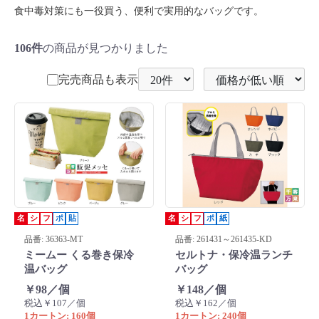
食中毒対策にも一役買う、便利で実用的なバッグです。
106件
の商品が見つかりました
完売商品も表示
名
シ
フ
ポ
貼
名
シ
フ
ポ
紙
品番: 36363-MT
品番: 261431～261435-KD
ミームー くる巻き保冷
セルトナ・保冷温ランチ
温バッグ
バッグ
￥98／個
￥148／個
税込￥107／個
税込￥162／個
1カートン: 160個
1カートン: 240個