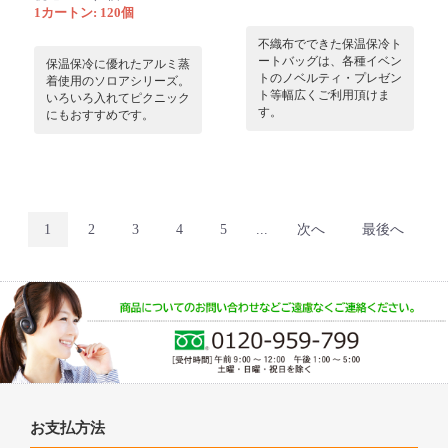
1カートン: 120個
不織布でできた保温保冷ト
ートバッグは、各種イベン
保温保冷に優れたアルミ蒸
トのノベルティ・プレゼン
着使用のソロアシリーズ。
ト等幅広くご利用頂けま
いろいろ入れてピクニック
す。
にもおすすめです。
1
2
3
4
5
...
次へ
最後へ
お支払方法