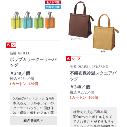
ボトルを入れるのにジャス
トサイズです。
名
シ
品番: 6488-EO
名
シ
フ
ポップカラークーラーバ
ッグ
品番: 263451～263452-KD
￥240／個
不織布保冷温スクエアバ
税込￥264／個
ッグ
1カートン: 120個
￥248／個
税込￥272／個
1カートン: 100個
500mlのペットボトルなら6
本入るカラフルボディーの
クーラーバッグ。中面は保
軽量で丈夫な不織布製。
冷・保温に優れたアルミ蒸
500mlペットボトルを立て
着フィルム。
続きを読む
▼
て入れることができるサイ
ズとシックな色味が特徴で