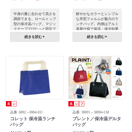
中身の量に合わせて高さを
鮮やかなカラーとシンプル
調節できる、ロールトップ
な舟型フォルムが魅力のラ
型の保冷温バッグ。マジッ
ンチバッグ。内側はアルミ
クテープでぴたっと固定で
蒸着仕様で保温・保冷効果
き、内側のアルミ蒸着フィ
が高く、ファスナー付きで
続きを読む
続きを読む
▼
▼
ルムで温度をキープ。パス
温度を逃しません。日常使
テルカラーがおしゃれで、
いからピクニックまで幅広
住宅展示場の来場特典に最
く重宝します。広範囲への
適です。
名入れが鮮やかに映え、毎
日愛用してもらえる実用性
抜群のプレミアムノベルテ
ィです。※名入れ印刷に関
しての詳細はお気軽にお問
い合わせください。
名
シ
名
シ
フ
品番: 6892～6904-EO
品番: 38091～38094-LM
コレット 保冷温ランチ
プレント／保冷温デルタ
バッグ
バッグ