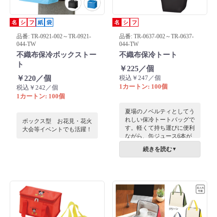
名
シ
フ
紙
袋
名
シ
フ
品番: TR-0921-002～TR-0921-
品番: TR-0637-002～TR-0637-
044-TW
044-TW
不織布保冷ボックストー
不織布保冷トート
ト
￥225／個
￥220／個
税込￥247／個
1カートン: 100個
税込￥242／個
1カートン: 100個
夏場のノベルティとしてう
れしい保冷トートバッグで
ボックス型 お花見・花火
す。軽くて持ち運びに便利
大会等イベントでも活躍！
ながら、缶ジュース6本が
入れられる十分な容量があ
続きを読む
▼
り、使い勝手のよいアイテ
ムです。