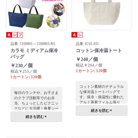
名
シ
フ
名
シ
品番: 1100801～1100803-RS
品番: 6741-EO
カラモ ミディアム保冷
コットン保冷温トート
バッグ
￥240／個
￥230／個
税込￥264／個
1カートン: 120個
税込￥253／個
1カートン: 120個
コットン素材のナチュラル
な保冷温トートバッグで
毎日のランチや、お子さま
す。保冷・保温性に優れた
のクラブ活動等でのお弁
アルミ蒸着フィルム張り
当、ちょっとしたピクニッ
で、上部はファスナー開閉
クなどに大活躍！春夏シー
続きを読む
▼
になっています。ナチュラ
ズンに特にもらって嬉しい
続きを読む
▼
ルな色合いで名入れがとて
ノベルティグッズ筆頭の保
も映えます。
冷バッグです。内側がアル
ミ蒸着仕様で保冷・保温機
能があり、お弁当とペット