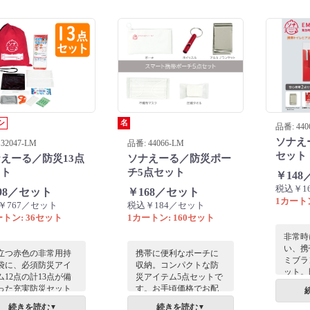
入っています。
シ
名
品番: 440
ソナえ
32047-LM
品番: 44066-LM
セット
えーる／防災13点
ソナえーる／防災ポー
ット
チ5点セット
￥14
税込￥1
98／セット
￥168／セット
1カートン
￥767／セット
税込￥184／セット
ートン: 36セット
1カートン: 160セット
非常時
い、携
立つ赤色の非常用持
携帯に便利なポーチに
ミブラ
袋に、必須防災アイ
収納。コンパクトな防
ット。
ム12点の計13点が備
災アイテム5点セットで
トに追
った充実防災セット
す。お手頃価格でお配
らに安
す。ライトや給水バ
りしやすいのが魅力
続きを読む
続きを読む
▼
▼