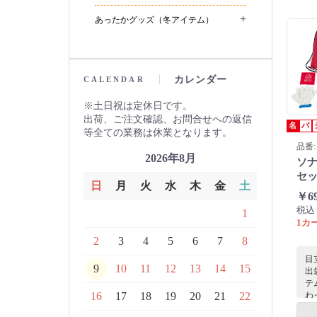
が
+
あったかグッズ（冬アイテム）
カレンダー
CALENDAR
土日祝は定休日です。
出荷、ご注文確認、お問合せへの返信
名
パ
等全ての業務は休業となります。
品番: 
2026年8月
ソナ
セ
日
月
火
水
木
金
土
￥6
税込
1
1カ
2
3
4
5
6
7
8
目
9
10
11
12
13
14
15
出
テ
わ
16
17
18
19
20
21
22
で