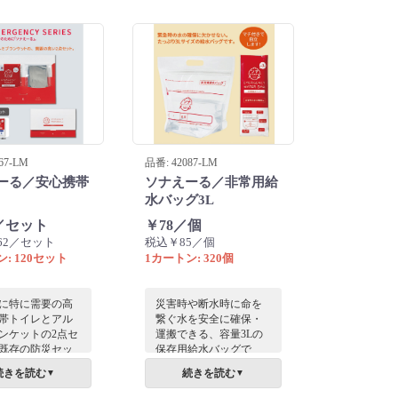
67-LM
品番: 42087-LM
ーる／安心携帯
ソナえーる／非常用給
水バッグ3L
8／セット
￥78／個
62／セット
税込￥85／個
: 120セット
1カートン: 320個
に特に需要の高
災害時や断水時に命を
帯トイレとアル
繋ぐ水を安全に確保・
ンケットの2点セ
運搬できる、容量3Lの
既存の防災セッ
保存用給水バッグで
加しておけばさ
す。
続きを読む
続きを読む
▼
▼
心です。
使わない時はコンパク
トに折りたたんで省ス