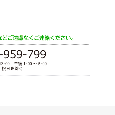
ペースで備蓄でき、い
ざという時には自立し
てたっぷりの水を貯め
ておける設計。ビジネ
スの来場粗品や自治
体・町内会の防災訓
練・避難イベントな
ど、家族の安心をサポ
ートするノベルティと
して気が利くギフトで
す。