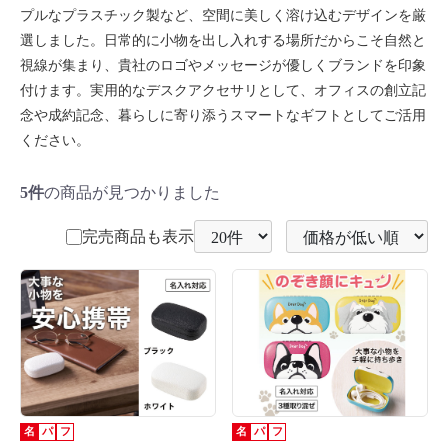
プルなプラスチック製など、空間に美しく溶け込むデザインを厳
選しました。日常的に小物を出し入れする場所だからこそ自然と
視線が集まり、貴社のロゴやメッセージが優しくブランドを印象
付けます。実用的なデスクアクセサリとして、オフィスの創立記
念や成約記念、暮らしに寄り添うスマートなギフトとしてご活用
ください。
5件
の商品が見つかりました
完売商品も表示
名
パ
フ
名
パ
フ