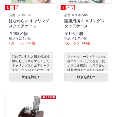
名
パ
フ
名
パ
フ
品番: 0593801-RS
品番: 0593802-RS
はなわらい キャリング
開運招福 キャリングス
スクエアケース
クエアケース
￥198／個
￥198／個
税込￥217／個
税込￥217／個
1カートン: 144個
1カートン: 144個
和の花の彩りと日本伝統模
アクセサリーやイヤホンの
様である矢絣がマッチした
専用ケースとしてなど、使
キャリングスクエアケース
い方は多用途。カラフルな
です。コンパクトなサイズ
縁起物のイラストが描かれ
で持ち運びにも便利なハー
たスクエアケースです。コ
続きを読む
続きを読む
▼
▼
ドケースとなっています。
ンパクトなサイズで持ち運
お薬やアクセサリーなどを
びにも便利なハードケース
入れて、日常的にご利用で
となっています。
きます。