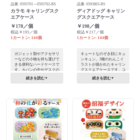
品番: 0593701～0593702-RS
品番: 0593803-RS
カラモ キャリングスク
ディアドッグ キャリン
エアケース
グスクエアケース
￥178／個
￥198／個
税込￥195／個
税込￥217／個
1カートン: 144個
1カートン: 144個
ガジェット類やアクセサリ
キュートなのぞき顔にキュ
ーなどの小物を持ち運びで
ンキュン。3種のわんこイ
きる便利なハードケースで
ラストが描かれたキャリン
す。カバンの中やデスクの
グスクエアケースです。コ
整理整頓はもちろん、絡ま
ンパクトなサイズで持ち運
続きを読む
続きを読む
▼
▼
りやすいイヤホンなどの収
びにも便利なハードケース
納にもおすすめです。
となっています。アクセサ
リーやガジェットを入れ
て、日常使いでご利用でき
ます。