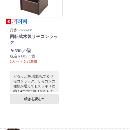
名
パ
の
包
品番: 25-55-JM
回転式木製リモコンラッ
ク
￥550／個
税込￥605／個
1カートン: 18個
ぐるっと360度回転するリ
モコンラック。リモコンの
種類が増えてもスッキリ収
納！4つの仕切りがありま
すのでリモコンの他、小物
続きを読む
▼
も収納できます。