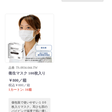
ゃん・おばあちゃんに贈る
清潔にマスクを持ち運べる
ちょっとしたプレゼントに
頼れる必須アイテムです。
はぴったりです。
品番: TS-0934-044-TW
衛生マスク 100枚入り
￥800／箱
税込￥880／箱
1カートン: 16箱
個包装で使いやすい１０0
枚入りマスク。耳ひも部の
パイピング保護で肌に優し