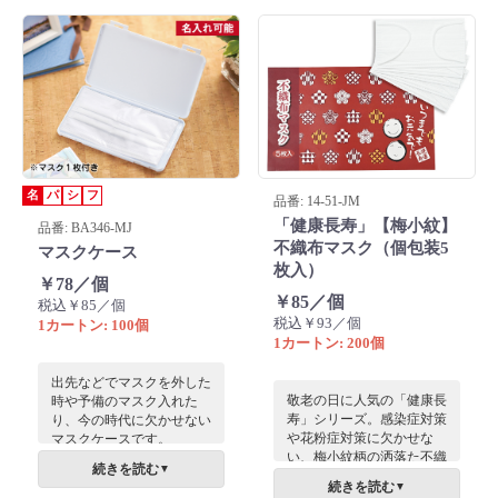
ばれる「心遣い」を形にし
たプチギフトです。
名
パ
シ
フ
品番: 14-51-JM
「健康長寿」【梅小紋】
品番: BA346-MJ
不織布マスク（個包装5
マスクケース
枚入）
￥78／個
￥85／個
税込￥85／個
税込￥93／個
1カートン: 100個
1カートン: 200個
出先などでマスクを外した
敬老の日に人気の「健康長
時や予備のマスク入れた
寿」シリーズ。感染症対策
り、今の時代に欠かせない
や花粉症対策に欠かせな
マスクケースです。
い、梅小紋柄の洒落た不織
飛沫対策に欠かせないマス
続きを読む
▼
布マスクです。いつまでも
クを常備しておくことが現
続きを読む
▼
健康でいてほしいおじいち
代の生活様式と言えます。