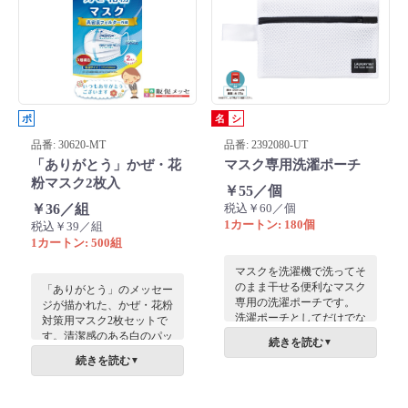
配りしてもOK。
ポ
名
シ
品番: 30620-MT
品番: 2392080-UT
「ありがとう」かぜ・花
マスク専用洗濯ポーチ
粉マスク2枚入
￥55／個
￥36／組
税込￥60／個
1カートン: 180個
税込￥39／組
1カートン: 500組
マスクを洗濯機で洗ってそ
のまま干せる便利なマスク
「ありがとう」のメッセー
専用の洗濯ポーチです。
ジが描かれた、かぜ・花粉
洗濯ポーチとしてだけでな
対策用マスク2枚セットで
く、持ち歩き用のマスクケ
す。清潔感のある白のパッ
続きを読む
▼
ースとして使え、帰宅時に
ケージに感謝の言葉が添え
続きを読む
▼
そのまま洗濯機へポイッと
られ、退職や異動の挨拶、
出来るところが嬉しいです
来店特典に最適。実用的で
ね。
かさばらず、どなたにも喜