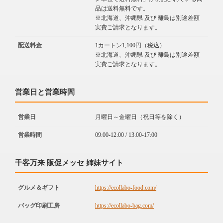
品は送料無料です。
※北海道、沖縄県 及び 離島は別途差額
実費ご請求となります。
配送料金
1カートン1,100円（税込）
※北海道、沖縄県 及び 離島は別途差額
実費ご請求となります。
営業日と営業時間
営業日
月曜日～金曜日（祝日等を除く）
営業時間
09:00-12:00 / 13:00-17:00
千客万来 販促メッセ 姉妹サイト
グルメ＆ギフト
https://ecollabo-food.com/
バッグ印刷工房
https://ecollabo-bag.com/