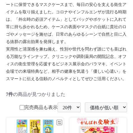
ートに保管できるマスクケースまで、毎日の安心を支える衛生ア
イテムを取り揃えました。コロナやインフルエンザが流行る時期
は、「外出時の必須アイテム」としてバッグやポケットに入れて
常に持ち歩かれるため、ケースの表面やマスクの台紙に貴社のロ
ゴやメッセージを施せば、日常のあらゆるシーンで自然と目に入
る抜群の露出効果を発揮します。
実用性と清潔感を兼ね備え、性別や世代を問わず誰にでも喜ばれ
る万能なラインナップ。クリニックや調剤薬局の開院記念、オフ
ィスの衛生管理を応援するビジネス展示会のバラマキ、イベント
会場での来場特典など、相手の健康を気遣う「優しい心遣い」を
スマートに伝える信頼のノベルティとしてぜひご活用ください。
7件
の商品が見つかりました
完売商品も表示