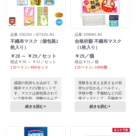
品番: 0562501～0574101-RS
品番: 0596901-RS
不織布マスク（個包装2
合格祈願 不織布マスク
枚入り）
（1枚入り）
￥28 ～ ￥29／セット
￥29／個
税込￥30 ～ ￥31／セット
税込￥31／個
1カートン: 480セット
1カートン: 1000個
感謝の気持ちを込めて、不
受験生を支える皆さまの気
織布マスクの2枚セットで
持ちが伝わるノベルティ。
す。マスクは個包装されて
学校や塾・予備校などの応
いて衛生的。遊離ホルムア
援グッズとして。不織布マ
ルデヒド試験に合格した肌
スクは受験シーズンにも最
続きを読む
続きを読む
▼
▼
に優しいマスクです。
適な、風邪やインフルエン
パッケージには、可愛い動
ザ対策の必須アイテムで
物がお花のプレゼントで感
す。
謝の気持ちを。外装には名
刺ポケットも付いているの
で名刺やチラシを入れてお