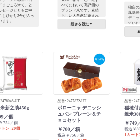
「まごころ米て」と
べてにおいて高評価の
独自の
ッセージとともに中
ブランド米です。素晴
風味豊
こしひかり2合が入っ
らしい大自然に恵まれ
デニッ
います。
た新潟県魚沼地区で育
ていた
続きを読む
▼
ったコシヒカリ。
香りと
ふわの
みがこ
基調と
ッケー
す。
2478046-UT
品番: 2477872-UT
品番: 247
米新之助450g
ボローニャ デニッシ
稲穂付
ュパン プレーン＆チ
穀米30
99／個
ョコセット
￥754／個
￥749
トン: 20個
￥700／箱
税込￥8
1カートン
税込￥756／箱