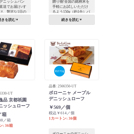
デニッシュパン
贈り物!全国の銘柄米を
直送でお届け♪す
手軽にお試しいただけ
け、贅沢な1日の
るよう150g（約1合）パ
りに。ひとつひ
ックにしました。
続きを読む
続きを読む
▼
▼
寧に手作りした
ニャのデニッシ
。
品番: 2566350-UT
ボローニャ メープル
6330-UT
デニッシュローフ
逸品 京都祇園
ニッシュローフ
￥569／個
税込￥614／個
／箱
1カートン: 36個
38／箱
: 36箱
ボローニャのデニッシ