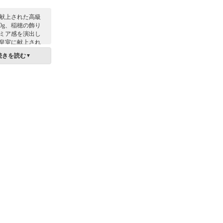
献上された高級
00g、稲穂の飾り
ミア感を演出し
皇室に献上され
知県の奥三河、
続きを読む
▼
の自慢の「ミネ
」です。地元で
量が少ない幻の
われています。