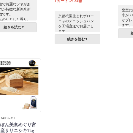
1カートン: 24箱
粒で綺麗なツヤがあ
のが特徴な新潟米新
皇室に
助です。
米が3
京都祇園生まれボロー
んのりとした香り、
がプレ
ニャのデニッシュパン
醇な甘味とコク、し
ます。
を工場直送でお届けし
続きを読む
▼
かりした粘りと弾力
た、愛
ます。
せ持ったお米です。
山田家
しっとりふんわりとし
続きを読む
▼
アサヒ
たお菓子のような甘い
も生産
食感で思わず笑みがこ
米とい
ぼれます。
34082-MT
っぽん美食めぐり宮
産ササニシキ1kg