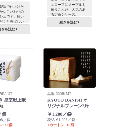
ュローフにメープルを
製法で仕上げた
練りこんだ、人気のあ
かなこだわりの
る定番シリーズ。
シュです。焼い
断面は食欲そそる優し
だくと香ばしい
続きを読む
▼
いマーブル模様。朝食
、パリパリふわ
続きを読む
やおやつタイムに、ト
▼
食感で思わず笑
ーストやそのまま召し
ぼれます。 黒を
上がるのもお好みで。
したモダンなパ
ジも目を惹きま
7630-UT
品番: 36968-MT
き 皇室献上献
KYOTO DANISH オ
0g
リジナルプレーン2斤
／個
￥1,200／袋
08／個
税込￥1,296／袋
: 60個
1カートン: 10袋