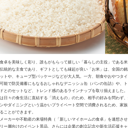
食卓を美味しく彩り、誰もがもらって嬉しい「暮らしの主役」である米
伝統的な主食であり、ギフトとしても縁起が良い「お米」は、全国の銘
ットや、キューブ型パッケージなどが大人気。一方、朝食やおやつタイ
可能で防災備蓄にもなるおしゃれなデニッシュ缶（パンの缶詰）や、ト
ドとのセットなど、トレンド感のあるラインナップを取り揃えました。
は日々の食生活に直結する「消えもの」のため、相手の好みを問わず、
ンやダイニングという温かいプライベート空間で消費されるため、家族
ることができます。
メーカーや不動産の来場特典（「新しいマイホームの食卓」を連想させ
リー層向けのイベント景品、さらには企業の創立記念や新生活応援キャ