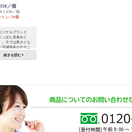
,350／個
1,458／個
トン: 20個
リジナルブランド
にっぽん美食めぐ
」。今では希少とな
た宮城県産のササニ
キ。おかずの味を引
続きを読む
▼
立たせるお米です。