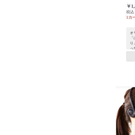
￥1
税込￥
1カー
オ
「
り
っ
シ
き