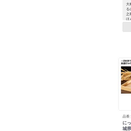
大
る
之
ほ
芳
っ
併
品番: 
に
城県