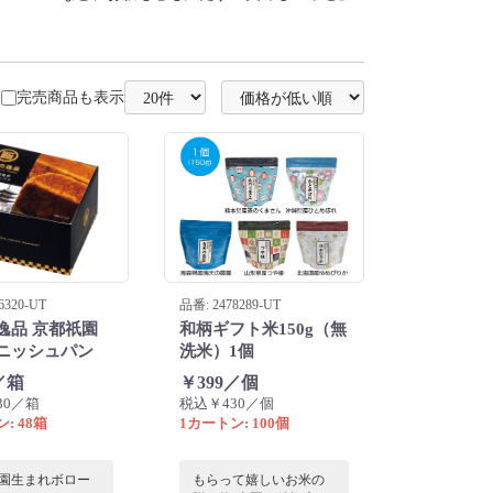
完売商品も表示
6320-UT
品番: 2478289-UT
逸品 京都祇園
和柄ギフト米150g（無
ニッシュパン
洗米）1個
／箱
￥399／個
30／箱
税込￥430／個
: 48箱
1カートン: 100個
園生まれボロー
もらって嬉しいお米の