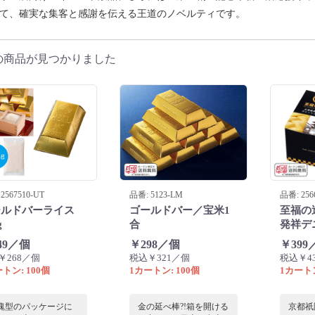
て、確実な集客と感謝を伝える王道のノベルティです。
の商品が見つかりました
2567510-UT
品番: 5123-LM
品番: 256
ールドバーライス
ゴールドバー／宝米1
至福の
g
合
発祥デ
49／個
￥298／個
￥399
￥268／個
税込￥321／個
税込￥4
トン: 100個
1カートン: 100個
1カートン
塊型のパッケージに
金の延べ棒?!箱を開ける
京都祇