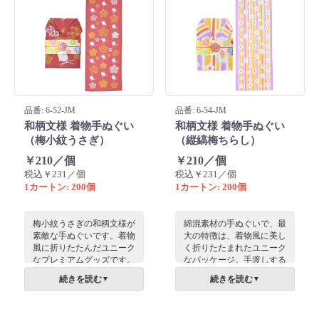
としておすすめです。
品番: 6-52-JM
品番: 6-54-JM
和柄文様 着物手ぬぐい
和柄文様 着物手ぬぐい
（梅小紋うさぎ）
（縦縞梅ちらし）
￥210／個
￥210／個
税込￥231／個
税込￥231／個
1カートン: 200個
1カートン: 200個
梅小紋うさぎの和柄文様が
綿混素材の手ぬぐいで、最
素敵な手ぬぐいです。着物
大の特徴は、着物風に美し
風に折りたたんだユニーク
く折りたたまれたユニーク
なプレミアムグッズです。
なパッケージ。手渡しする
お世話になった方にお渡し
だけで場が華やぐため、敬
続きを読む
続きを読む
▼
▼
するのにぴったり。敬老の
老の日や周年記念、お世話
品のギフトとしても。
になった方へのプチギフト
に最適です。インバウン