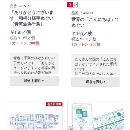
名
シ
品番: 7-52-JM
「ありがとうございま
品番: 7340-EO
す」和柄分様手ぬぐい
世界の「こんにちは」て
（青海波浜千鳥）
ぬぐい
￥150／個
￥165／枚
税込￥165／個
税込￥181／枚
1カートン: 200個
1カートン: 200枚
青色に千鳥の柄がかわいい
たくさんの国の「こんにち
手ぬぐいです。「ありがと
は」がデザインされた手拭
うございます」と感謝の気
いです。
持ちを込めた紙帯が特徴
訪日外国人向けのノベルテ
で、お世話になった方にお
ィにぴったりでおすすめで
続きを読む
▼
続きを読む
▼
渡しするのにぴったり。敬
す。
老の品のギフトとしても。