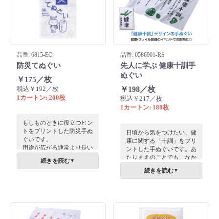
品番: 6815-EO
品番: 0586901-RS
防災てぬぐい
先人に学ぶ 健康十訓手
ぬぐい
￥175／枚
税込￥192／枚
￥198／枚
1カートン: 200枚
税込￥217／枚
1カートン: 180枚
もしものときに役立つヒン
トをプリントした防災手ぬ
日頃から気をつけたい、健
ぐいです。
康に関する「十訓」をプリ
用途が広がる通常より長い
ントした手ぬぐいです。あ
サイズ。
たりまえのことでも、なか
続きを読む
▼
長いサイズの手ぬぐいで、
なか実行しづらいことが多
続きを読む
▼
たくさん役立つ情報が記載
いのではないでしょうか。
されています。
実用性の高い万能グッズ・
手ぬぐいを使って、「健康
に良い事」を思い出しまし
ょう。敬老会などのイベン
ト集会時の販促品としてお