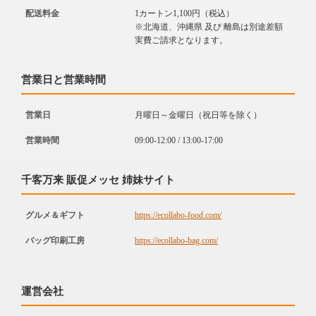
配送料金
1カートン1,100円（税込）
※北海道、沖縄県 及び 離島は別途差額
実費ご請求となります。
営業日と営業時間
営業日
月曜日～金曜日（祝日等を除く）
営業時間
09:00-12:00 / 13:00-17:00
千客万来 販促メッセ 姉妹サイト
グルメ＆ギフト
https://ecollabo-food.com/
バッグ印刷工房
https://ecollabo-bag.com/
運営会社