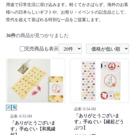
用途で日常生活に溶け込みます。軽くてかさばらず、海外のお客
様への日本らしいギフトや、お祭り・イベントの記念品として、
世代を超えて喜ばれる特別な一品をご提案します。
36件
の商品が見つかりました
完売商品も表示
の
包
品番: 9-54-JM
「ありがとうございま
品番: 9-53-JM
す」手ぬぐい【縁起どう
「ありがとうございま
ぶつ】
す」手ぬぐい【和風縁
起】