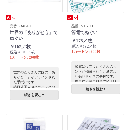
名
シ
名
シ
品番: 7341-EO
品番: 7711-EO
世界の「ありがとう」て
節電てぬぐい
ぬぐい
￥175／枚
￥165／枚
税込￥192／枚
1カートン: 200枚
税込￥181／枚
1カートン: 200枚
節電に役立つたくさんのヒ
ントが掲載された、通常よ
世界のたくさんの国の「あ
り長いサイズの手拭です。
りがとう」がデザインされ
度重なる電気料金の値上げ
た手拭いです。
で、節電については注目度
訪日外国人向けのインバウ
続きを読む
▼
が高まっています。また節
ンドなノベルティにぴった
続きを読む
▼
電に取り組むことは電気料
りです。
金を抑えるだけでなく、地
球環境への負荷低減にも貢
献します。経済と環境の両
面にアプローチする商品で
す。