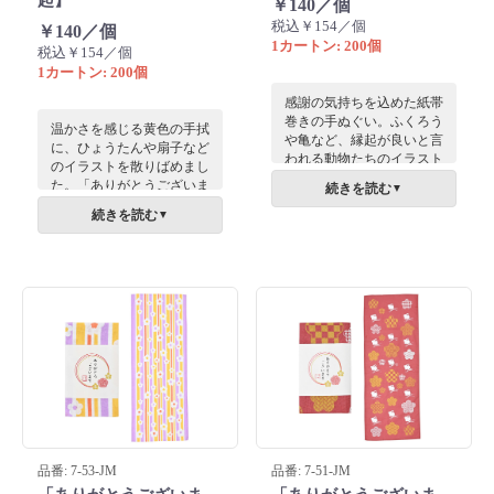
￥140／個
税込￥154／個
￥140／個
1カートン: 200個
税込￥154／個
1カートン: 200個
感謝の気持ちを込めた紙帯
巻きの手ぬぐい。ふくろう
温かさを感じる黄色の手拭
や亀など、縁起が良いと言
に、ひょうたんや扇子など
われる動物たちのイラスト
のイラストを散りばめまし
が散りばめられています。
た。「ありがとうございま
続きを読む
▼
お世話になっている方へは
す」と感謝の気持ちを込め
続きを読む
もちろん、敬老の日の贈り
▼
た紙帯が特徴で、お世話に
物など、シニア向けノベル
なった方にお渡しするのに
ティとしてもオススメで
ぴったり。敬老の品のギフ
す。
トとしても。
品番: 7-53-JM
品番: 7-51-JM