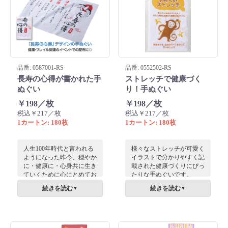
すすめです。
品番: 0587001-RS
品番: 0552502-RS
長寿の心得が書かれた手
ストレッチで健康づく
ぬぐい
り！手ぬぐい
￥198／枚
￥198／枚
税込￥217／枚
税込￥217／枚
1カートン: 180枚
1カートン: 180枚
人生100年時代と言われる
様々なストレッチが可愛く
ようになった昨今、穏やか
イラストで分かりやすく記
に・健康に・心身共に生き
載された健康づくりにぴっ
ていくために心にとめてお
たりな手ぬぐいです。
きたいことを、ユニークに
自粛やテレワークで動かさ
続きを読む
続きを読む
▼
▼
表現・デザインした手ぬぐ
なくなった体を気遣い、健
いです。運動時には汗拭き
康維持をはかる気軽に始め
として首にかけたり、頭に
られるストレッチアイテム
巻いても便利。敬老会など
です。
のイベント集会時の販促品