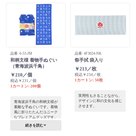
ド・外国人向けの日本土産
としても人気が高く、場所
を取らずに配布・備蓄でき
る点も魅力です。
品番: 6-53-JM
品番: 4F3024-NK
和柄文様 着物手ぬぐい
祭手拭 袋入り
（青海波浜千鳥）
￥213／枚
￥210／個
税込￥234／枚
1カートン: 50枚
税込￥231／個
1カートン: 200個
実用性もさることながら、
デザインに和の文化を感じ
青海波浜千鳥の和柄文様が
させます。
素敵な手ぬぐいです。着物
風に折りたたんだユニーク
なプレミアムグッズです。
お世話になった方にお渡し
続きを読む
▼
するのにぴったり。敬老の
品のギフトとしても。