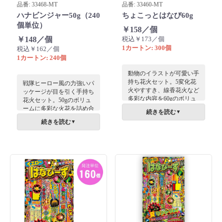
品番: 33468-MT
品番: 33460-MT
ハナビンジャー50g（240
ちょこっとはなび60g
個単位）
￥158／個
￥148／個
税込￥173／個
1カートン: 300個
税込￥162／個
1カートン: 240個
動物のイラストが可愛い手
持ち花火セット。5変化花
戦隊ヒーロー風の力強いパ
火やすすき、線香花火など
ッケージが目を引く手持ち
多彩な内容を60gのボリュ
花火セット。50gのボリュ
ームで詰め合わせました。
ームに多彩な火花を詰め合
続きを読む
▼
子供の目を引くパッケージ
わせ、子供たちの心を掴む
続きを読む
▼
で手渡しやすく、住宅展示
「かっこよさ」を追求しま
場の来場特典に最適な一品
した。高コスパで夏の集客
です。
イベントや来場特典に最適
な一品です。