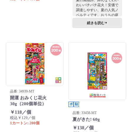
わいパチパチ花火！安価で
調達しやすい、夏の人気ノ
ベルティです。おうちの庭
や海岸で、夏の思い出作り
続きを読む
▼
ませんか？お子様に大人気
の、ファミリーで楽しめる
花火セットです！
品番: 34939-MT
開運 おみくじ花火
30g（200個単位）
ポ
貼
￥118／個
品番: 33458-MT
税込￥129／個
夏がきた! 60g
1カートン: 200個
￥138／個