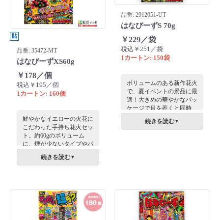
品番: 2912051-UT
はなびーずS 70g
貼
￥229／袋
税込￥251／袋
品番: 35472-MT
1カートン: 150袋
はなびーずXS60g
￥178／個
ボリュームのある新作花火
税込￥195／個
で、夏イベントの景品に最
1カートン: 160個
適！大きめの華やかなパッ
ケージで目を惹くと同時
に、お得感も醸し出してい
鮮やかなイエローの火花に
続きを読む
▼
ます。
こだわった手持ち花火セッ
ト。約60gのボリューム
に、煙が少ないタイプやパ
チパチ弾けるスパーク、線
続きを読む
▼
香花火をバランスよく封
入。明るいパッケージが目
を引き、住宅展示場の来場
特典に最適です。