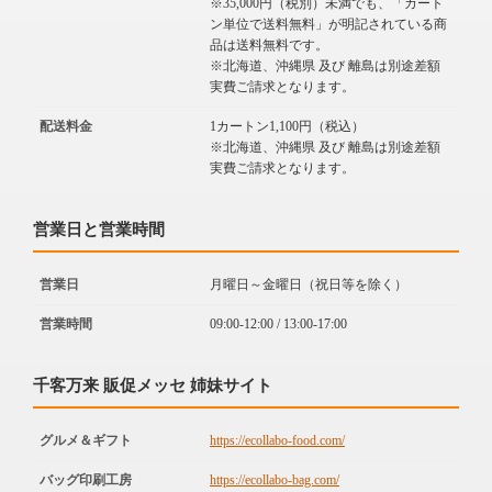
※35,000円（税別）未満でも、「カート
ン単位で送料無料」が明記されている商
品は送料無料です。
※北海道、沖縄県 及び 離島は別途差額
実費ご請求となります。
配送料金
1カートン1,100円（税込）
※北海道、沖縄県 及び 離島は別途差額
実費ご請求となります。
営業日と営業時間
営業日
月曜日～金曜日（祝日等を除く）
営業時間
09:00-12:00 / 13:00-17:00
千客万来 販促メッセ 姉妹サイト
グルメ＆ギフト
https://ecollabo-food.com/
バッグ印刷工房
https://ecollabo-bag.com/