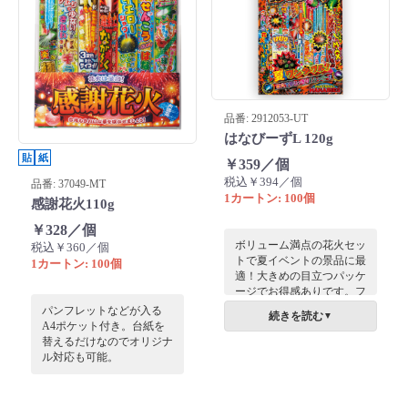
品番: 2912053-UT
はなびーずL 120g
貼
紙
￥359／個
税込￥394／個
品番: 37049-MT
1カートン: 100個
感謝花火110g
￥328／個
ボリューム満点の花火セッ
税込￥360／個
トで夏イベントの景品に最
1カートン: 100個
適！大きめの目立つパッケ
ージでお得感ありです。フ
ァミリー向けイベントなど
パンフレットなどが入る
続きを読む
▼
に是非！
A4ポケット付き。台紙を
替えるだけなのでオリジナ
ル対応も可能。