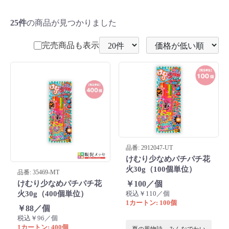
25件
の商品が見つかりました
完売商品も表示
品番: 2912047-UT
けむり少なめパチパチ花
火30g（100個単位）
品番: 35469-MT
￥100／個
けむり少なめパチパチ花
税込￥110／個
火30g（400個単位）
1カートン: 100個
￥88／個
税込￥96／個
1カートン: 400個
夏の風物詩、みんなでわい