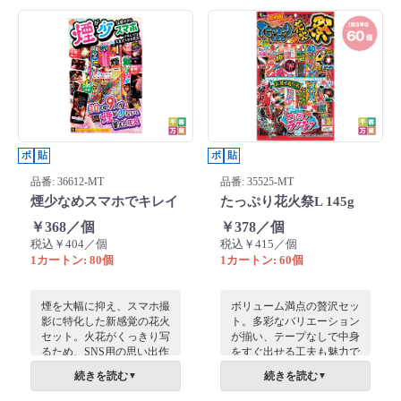
ポ
貼
ポ
貼
品番: 36612-MT
品番: 35525-MT
煙少なめスマホでキレイ
たっぷり花火祭L 145g
￥368／個
￥378／個
税込￥404／個
税込￥415／個
1カートン: 80個
1カートン: 60個
煙を大幅に抑え、スマホ撮
ボリューム満点の贅沢セッ
影に特化した新感覚の花火
ト。多彩なバリエーション
セット。火花がくっきり写
が揃い、テープなしで中身
るため、SNS用の思い出作
をすぐ出せる工夫も魅力で
りにも最適です。名入れシ
す。名入れシールで楽しさ
続きを読む
続きを読む
▼
▼
ールで配慮を伝えられ、ハ
を演出でき、学習塾や不動
ウスメーカーや学習塾の夏
産業、夏イベントの成約特