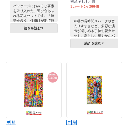
税込￥151／個
パッケージにおみくじ要素
1カートン: 300個
を取り入れた、遊び心あふ
れる花火セットです。「運
勢を占う」仕掛けが期待感
40秒の長時間スパークや音
を高め、手にした瞬間から
入りすすきなど、多彩な演
続きを読む
▼
会話が弾むデザイン。子供
出が楽しめる手持ち花火セ
から大人まで、夏の思い出
ット。夏らしい華やかなパ
作りを彩る体験型アイテム
ッケージがイベントを盛り
続きを読む
▼
です。
上げます。高い満足感と優
れたコストパフォーマンス
花火セット。
ポ
貼
ポ
貼