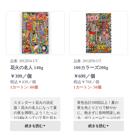
期キャンペーン特典に喜ば
典に最適。
れます。
品番: 2912054-UT
品番: 2912059-UT
花火の名人 140g
100カラーズ200g
￥399／個
￥699／個
税込￥438／個
税込￥768／個
1カートン: 80個
1カートン: 50個
スタンダート花火の決定
変色合計100回以上！夏の
版！花火の名人になって夏
夜を色とりどりで鮮やか
の夜を満喫しよう！たっぷ
に。飽きずに長時間楽しめ
り140g入っていて見た目も
る、ボリュームたっぷりの
豪華です！
花火セットです。
続きを読む
続きを読む
▼
▼