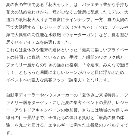
夏の夜の主役である「花火セット」は、バラエティ豊かな手持ち
花火の詰め合わせから、煙が少なくご近所に配慮したモデル、大
迫力の噴出花火入りまで豊富にラインナップ。一方、昼の太陽の
下で大活躍する「レジャーグッズ（おもちゃ）」では、プールや
海で大興奮の高性能な水鉄砲（ウォーターガン）など、夏を遊び
尽くせるアイテムを厳選しました。
これらは夏休みや週末の連休といった「最高に楽しいプライベー
トの時間」に直結しているため、手渡した瞬間のワクワク感と、
ファミリー層からの引きの強さは格別。「今週末、みんなで遊ぼ
う！」ともらった瞬間に楽しいシーンがパッと目に浮かぶため、
イベントへの強力な集客フック（誘引力）となります。
自動車ディーラーやハウスメーカーの「夏休みご来場特典」、フ
ァミリー層をターゲットにした夏の集客イベントの景品、レジャ
ー・アウトドアキャンペーンの参加賞、さらには地域のお祭りや
縁日の目玉景品まで。子供たちの弾ける笑顔と「最高の夏の体
験」を丸ごと届ける、エネルギーに満ちた主役級のノベルティで
す。