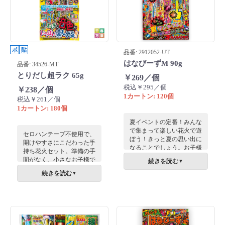
ポ
貼
品番: 2912052-UT
はなびーずM 90g
品番: 34526-MT
とりだし超ラク 65g
￥269／個
税込￥295／個
￥238／個
1カートン: 120個
税込￥261／個
1カートン: 180個
夏イベントの定番！みんな
で集まって楽しい花火で遊
セロハンテープ不使用で、
ぼう！きっと夏の思い出に
開けやすさにこだわった手
なることでしょう。お子様
持ち花火セット。準備の手
に大人気の花火セットで、
間がなく、小さなお子様で
続きを読む
▼
ノベルティにもぴったり！
もすぐに楽しめます。多彩
続きを読む
▼
なバリエーションが夏の夜
を彩り、地域の夏イベント
の来場特典に最適です。