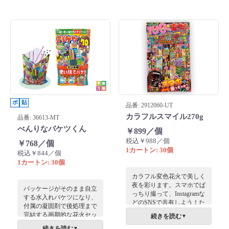
ポ
貼
品番: 2912060-UT
カラフルスマイル270g
品番: 36613-MT
べんりなバケツくん
￥899／個
税込￥988／個
￥768／個
1カートン: 30個
税込￥844／個
1カートン: 30個
カラフル変色花火で美しく
夜を彩ります。スマホでば
パッケージがそのまま自立
っちり撮って、Instagramな
する水入れバケツになり、
どのSNSで共有しよう！た
付属の凝固剤で後処理まで
っぷり270gで、大人数でも
完結する画期的な花火セッ
続きを読む
▼
楽しく遊べます。
ト。手持ち花火がたっぷり
続きを読む
▼