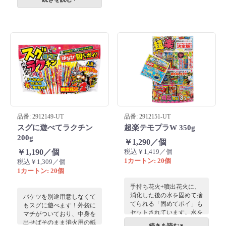
70本入り、準備と片付けの
手間を省けます。
品番: 2912149-UT
品番: 2912151-UT
スグに遊べてラクチン
超楽テモプラW 350g
200g
￥1,290／個
￥1,190／個
税込￥1,419／個
1カートン: 20個
税込￥1,309／個
1カートン: 20個
手持ち花火+噴出花火に、
消化した後の水を固めて捨
バケツを別途用意しなくて
てられる「固めてポイ」も
もスグに遊べます！外袋に
セットされています。水を
マチがついており、中身を
流せない場所でも「固めて
出せばそのまま消火用の紙
▼