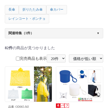
長傘
折りたたみ傘
傘カバー
レインコート・ポンチョ
関連特集（1件）
▼
82件
の商品が見つかりました
完売商品も表示
名
パ
フ
品番: OD065-MJ