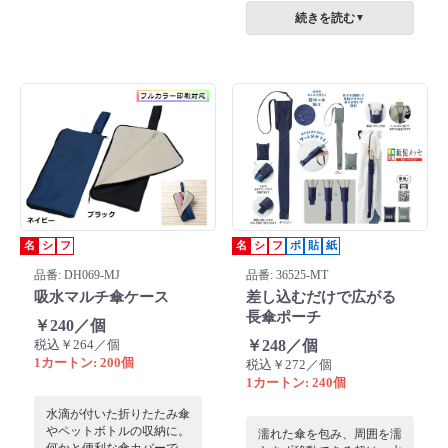
収し、バッグの中を守りま
きる、画期的な便利グッズ
続きを読む
▼
す。L字ファスナーで出し
です。これがあれば、濡れ
入れしやすく、丸めてコン
た傘が服に触れてヒヤッと
パクトに収納可能。ストラ
したり、混雑した電車内で
ップ付きで持ち運びにも便
周囲に迷惑をかけたりする
利です。雨の日を軽やかに
こともありません。「自分
彩る、環境に配慮した一品
も周りも濡らさない」、雨
です。
の日の新しいマナーを提案
します。
名
シ
フ
名
シ
フ
ポ
貼
紙
品番: DH069-MJ
品番: 36525-MT
吸水マルチ傘ケース
差し込むだけで広がる
長傘ポーチ
￥240／個
税込￥264／個
￥248／個
1カートン: 200個
税込￥272／個
1カートン: 240個
水滴が付いた折りたたみ傘
やペットボトルの収納に。
濡れた傘を包み、周囲を濡
何かと便利な傘カバーで