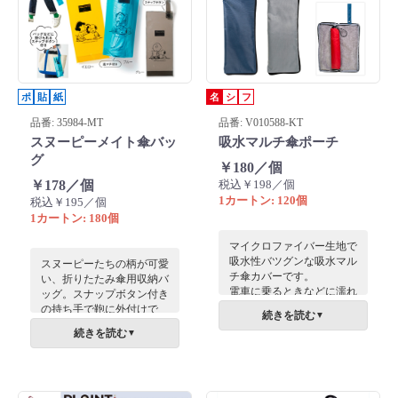
ポ
貼
紙
名
シ
フ
品番: 35984-MT
品番: V010588-KT
スヌーピーメイト傘バッ
吸水マルチ傘ポーチ
グ
￥180／個
￥178／個
税込￥198／個
1カートン: 120個
税込￥195／個
1カートン: 180個
マイクロファイバー生地で
吸水性バツグンな吸水マル
スヌーピーたちの柄が可愛
チ傘カバーです。
い、折りたたみ傘用収納バ
電車に乗るときなどに濡れ
ッグ。スナップボタン付き
た折り畳み傘を収納すれ
の持ち手で鞄に外付けで
続きを読む
▼
ば、傘の扱いに困りませ
き、中身を濡らさず持ち運
続きを読む
▼
ん。
べます。周囲へのマナーも
ペットボトルカバーとして
守れる実用的なアイテムで
使用すれば、鞄の中で結露
す。
してッ書類などを濡らす心
配もありません。