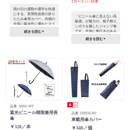
1カートン: 60本
雨の日の通勤や通学を快適
にする、実用性抜群の折り
「ビニール傘に見えない高
たたみ傘用カバー。内側の
級感」が魅力の、格子柄エ
全面に吸水性に優れたマイ
ンボスを施したジャンプ傘
クロファイバー生地を採用
です。生地に奥行きのある
続きを読む
▼
し、濡れた傘の水分を素早
質感を表現し、雨の日もス
く吸収してカバンの中を守
続きを読む
▼
タイリッシュな印象を与え
ります。ファスナーを全開
ます。片手で開けるジャン
にすればフラットになり、
プ式で機能性も抜群。
乾燥も簡単。ペットボトル
の結露対策としてもマルチ
に活躍する一品です。
名
シ
品番: 36942-MT
遮光ビニール晴雨兼用長
品番: DH058-MJ
傘
車載用傘カバー
￥328／本
￥348／個