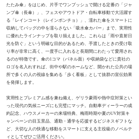
たたみ傘」をはじめ、片手でワンプッシュで開ける定番の「ジャ
ンプ傘（長傘）」、フェスやアウトドア・自転車移動で大活躍す
る「レインコート（レインポンチョ）」、濡れた傘をスマートに
収納してバッグの中を濡らさない「吸水傘カバー」まで、実用性
に優れたラインナップを取り揃えました。これらは「雨や直射日
光を防ぐ」という明確な目的があるため、手渡したときの受け取
り率が非常に高く、一度手に入れると長期間にわたって愛用され
るのが特徴です。傘の1コマ（パネル面）や収納袋などに貴社の
ロゴを名入れすれば、街中や駅のホームなど、開かれた公共の場
所で多くの人の視線を集める「歩く看板」として抜群の宣伝効果
を発揮します。
実用性とプレミアム感を兼ね備え、ゲリラ豪雨や熱中症対策とい
った現代の気候ニーズにも完璧にマッチ。自動車ディーラーの成
約記念、ハウスメーカーの来場特典、梅雨時期や夏のUV対策キ
ャンペーンの目玉景品、通勤・通学を応援するビジネスギフトな
ど、大切な人の快適な移動をスマートに支える主役級のノベルテ
ィとしてぜひご活用ください。