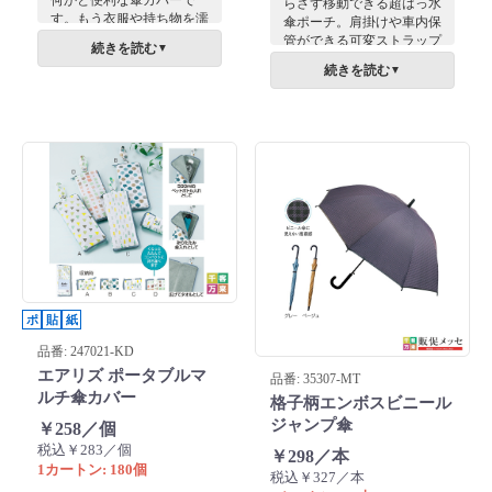
らさず移動できる超はっ水
す。もう衣服や持ち物を濡
傘ポーチ。肩掛けや車内保
らさずに済みます。
管ができる可変ストラップ
続きを読む
▼
付きで、水捨ても簡単で
続きを読む
▼
す。ビジネスに馴染む色合
いで、雨天時の周年記念や
成約特典のギフトに最適で
す。
ポ
貼
紙
品番: 247021-KD
エアリズ ポータブルマ
品番: 35307-MT
ルチ傘カバー
格子柄エンボスビニール
ジャンプ傘
￥258／個
税込￥283／個
￥298／本
1カートン: 180個
税込￥327／本