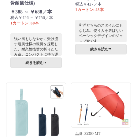
骨耐風仕様)
税込￥427／本
1カートン: 48本
￥388 ～ ￥688／本
税込￥426 ～ ￥756／本
1カートン: 60本
和洋どちらのスタイルにも
なじみ、使う人を選ばない
ベーシックデザインのジャ
強い風もしなやかに受け流
ンプ傘です。
す耐風仕様の親骨を採用し
四季をイメージした落ちつ
た、耐久性抜群の折りたた
続きを読む
▼
いたカラーが人気のシンプ
み傘。コンパクトに持ち運
ルで使い勝手のよいジャン
べ、広げると雨から身をし
プ傘です。
続きを読む
▼
っかりガードするサイズ感
で、布面や持ち手へのスマ
ートな名入れ印刷が可能で
す。バッグに常備できる実
用的なライフスタイル雑貨
として、特別な記念品や高
級な販促ノベルティに最適
です。※名入れ印刷に関し
ての詳細はお気軽にお問い
合わせください。
品番: 35309-MT