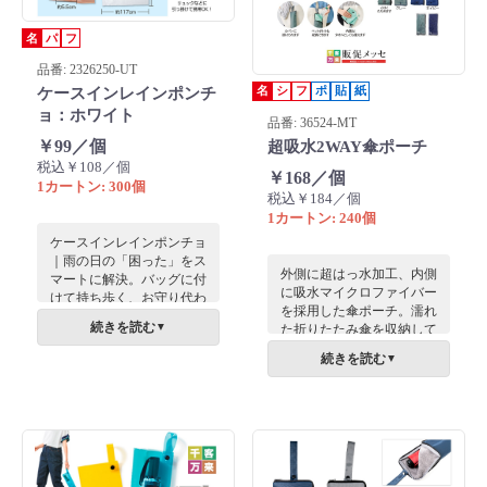
名
パ
フ
品番: 2326250-UT
名
シ
フ
ポ
貼
紙
ケースインレインポンチ
ョ：ホワイト
品番: 36524-MT
￥99／個
超吸水2WAY傘ポーチ
税込￥108／個
￥168／個
1カートン: 300個
税込￥184／個
1カートン: 240個
ケースインレインポンチョ
｜雨の日の「困った」をス
外側に超はっ水加工、内側
マートに解決。バッグに付
に吸水マイクロファイバー
けて持ち歩く、お守り代わ
を採用した傘ポーチ。濡れ
りのレイングッズ。突然の
続きを読む
▼
た折りたたみ傘を収納して
雨にも慌てない。カラビナ
も鞄の中を濡らしません。
ケースでどこへでも連れ出
続きを読む
▼
サイズ調整可能でボトルホ
せる「ケースインレインポ
ルダーにもなり、様々な来
ンチョ」は、超コンパクト
場特典に最適な一品です。
な専用ケースの中にレイン
ポンチョを収納した、携帯
性抜群のアイテムです。