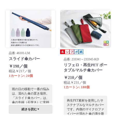
です。
名
シ
フ
ポ
紙
品番: 46101-LM
スライド傘カバー
品番: 233341～233345-KD
リフェロ・再生PET ポー
￥198／個
タブルマルチ傘カバー
税込￥217／個
1カートン: 24個
￥210／個
税込￥231／個
1カートン: 180個
雨の日の移動で一番の悩み
は、濡れた傘の置き場所。
「スライド傘カバー」は、
再生PET素材を使用したサ
傘の先端（石突き）に常時
ステナブルなマルチカバー
取り付けておき、必要な時
続きを読む
です。内側のマイクロファ
▼
だけ「シュッ」と上に伸ば
イバーが濡れた傘の滴を吸
して傘全体を覆うことがで