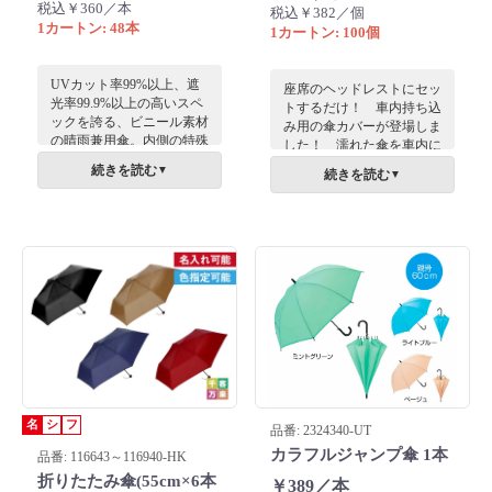
税込￥360／本
税込￥382／個
1カートン: 48本
1カートン: 100個
UVカット率99%以上、遮
座席のヘッドレストにセッ
光率99.9%以上の高いスペ
トするだけ！ 車内持ち込
ックを誇る、ビニール素材
み用の傘カバーが登場しま
の晴雨兼用傘。内側の特殊
した！ 濡れた傘を車内に
コーティングで日差しを遮
持ち込むと、どうしても座
続きを読む
▼
続きを読む
▼
り、急な雨にも対応しま
席などが濡れてしまい置き
す。ユニセックスな色展開
場に困ってしまいますよ
で、周年記念等のギフトに
ね。そんな悩みを解消する
最適。
アイテムです。カバーを折
りたためば、折り畳み傘な
ど短いものにも使えます。
雨が降っていない時は、ド
リンクホルダーなど他の用
途にも使えるかも？
名
シ
フ
品番: 2324340-UT
カラフルジャンプ傘 1本
品番: 116643～116940-HK
折りたたみ傘(55cm×6本
￥389／本