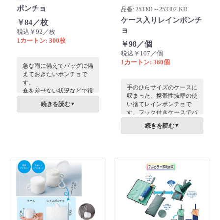
ポンチョ
品番: 253301～253302-KD
ケース入りレインポンチ
￥84／枚
ョ
税込￥92／枚
1カートン: 300枚
￥98／個
税込￥107／個
1カートン: 360個
急な雨に備えてバッグに備
えておきたいポンチョで
す。
手のひらサイズのケースに
傘を差せない状況などで役
収まった、携帯性抜群の使
立ち、傘と違い両手が空く
続きを読む
い捨てレインポンチョで
▼
ので安心です。野外フェス
す。フック付きケースでバ
などでの急な雨対策に、水
ッグ等に外付けでき、急な
族館のショーやウォーター
続きを読む
▼
雨でも即座に取り出し可
スライダーなどの水濡れ対
能。超軽量ながら雨をしっ
策にピッタリ。
かり凌げる実用性とかさば
らない収納性を両立しまし
た。イベントや屋外活動の
「もしも」を支える、機能
的な雨具です。