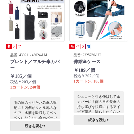
またマイクロファイバーな
ので、タオルとしても使え
るので使い方が様々で日頃
持ち歩きたい商品です。
名
シ
フ
名
パ
フ
包
品番: 43021～43024-LM
品番: 2325760-UT
プレント／マルチ傘カバ
伸縮傘ケース
ー
￥189／個
￥185／個
税込￥207／個
1カートン: 180個
税込￥203／個
1カートン: 240個
シュコッと引き伸ばして傘
カバーに！雨の日の長傘の
雨の日の折りたたみ傘の収
持ち運びを快適にするアイ
納に！内側がタオル地のな
デア商品。濡らしたくない
ので、水滴を吸収してベタ
車内やタクシー、周囲に迷
ベタにならない傘カバーで
続きを読む
▼
惑をかけたくないバスや電
す。ペットボトルの持ち運
続きを読む
▼
車の乗車時に便利です。
びにも使え、広げればタオ
ルにもなるマルチアイテム