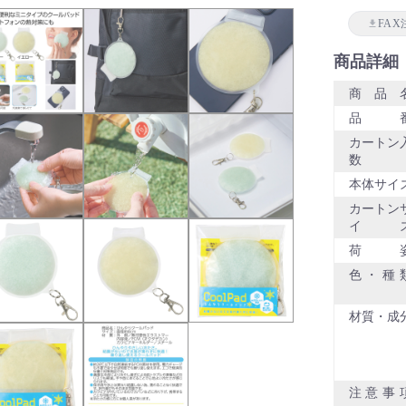
FAX
商品詳細
商品
品
カートン
数
本体サイ
カートン
イ
荷
色・種
材質・成
注意事