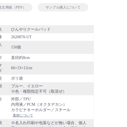
注文用紙（PDF）
サンプル購入について
名
ひんやりクールパッド
番
2620870-UT
入
150個
ズ
直径約8cm
サ
66×33×12cm
ズ
姿
ポリ袋
類
ブルー、イエロー
色・種類指定不可（取混ぜ）
分
外部／TPU
内用液／PCM（オクタデカン）
カラビナキーホルダー／スチール
素材について
項
名入れ印刷や包装などが無い場合、個人