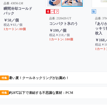
品番: 43056-LM
瞬間冷却コールド
名
パ
フ
貼
パック
品番: 2326420-UT
品番: 370
￥58／個
コンパクト氷のう
｢あり
税込￥63／個
ッキリ
1カートン: 80個
￥199／個
枚入
税込￥218／個
1カートン: 100個
￥168
税込￥1
1カートン
暑い夏！クールネックリングがお薦め！
特集
約28℃以下で凍結する不思議な素材：PCM
特集