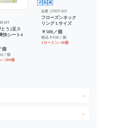
ポ
貼
紙
品番: 233037-KD
フローズンネック
48-MT
リング Lサイズ
がとう｣足ス
￥580／個
爽快シート4
税込￥638／個
1カートン: 48個
／個
84／個
: 200個
→
→