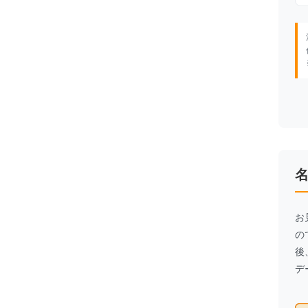
お
の
後
デ