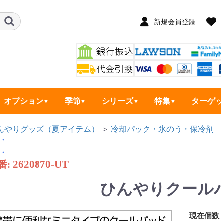
新規会員登録
オプション
季節
シリーズ
特集
ターゲ
んやりグッズ（夏アイテム）
＞
冷却パック・氷のう・保冷剤
2620870-UT
番:
ひんやりクール
現在個数：