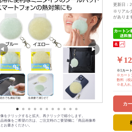
更新日：202
※リアル
がありま
名
パ
￥1
※1カート
※カート
数料（税込
※名入れ
カ
画像をクリックすると拡大、再クリックで縮小します。
商品画像をご希望の方は、ご注文時のご要望欄に「商品画像希
」とお書きください。