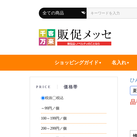
ショッピングガイド
名入れ
ひ
価格帯
PRICE
夏
税抜
税込
品
～99円／個
100～199円／個
200～299円／個