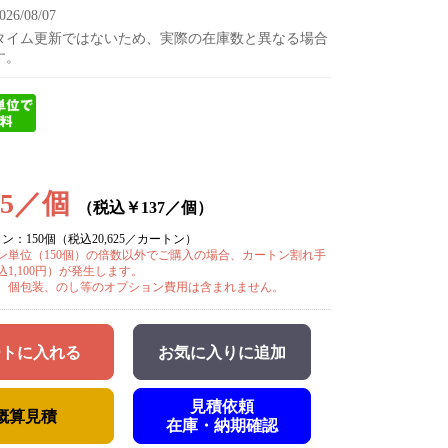
6/08/07
タイム更新ではないため、実際の在庫数と異なる場合
す。
25／個
（税込￥137／個）
ン：150個（税込20,625／カートン）
ン単位（150個）の倍数以外でご購入の場合、カートン割れ手
1,100円）が発生します。
、個包装、のし等のオプション費用は含まれません。
ートに入れる
お気に入りに追加
見積依頼
概算見積
在庫・納期確認