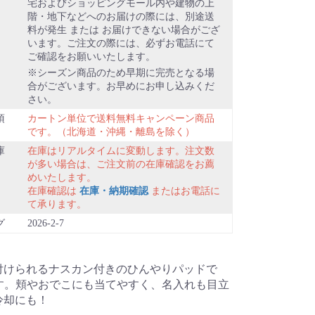
宅およびショッピングモール内や建物の上
階・地下などへのお届けの際には、別途送
料が発生 または お届けできない場合がござ
います。ご注文の際には、必ずお電話にて
ご確認をお願いいたします。
シーズン商品のため早期に完売となる場
合がございます。お早めにお申し込みくだ
さい。
項
カートン単位で送料無料キャンペーン商品
です。（北海道・沖縄・離島を除く）
庫
在庫はリアルタイムに変動します。注文数
が多い場合は、ご注文前の在庫確認をお薦
めいたします。
在庫確認は
在庫・納期確認
またはお電話に
て承ります。
グ
2026-2-7
付けられるナスカン付きのひんやりパッドで
ます。頬やおでこにも当てやすく、名入れも目立
冷却にも！