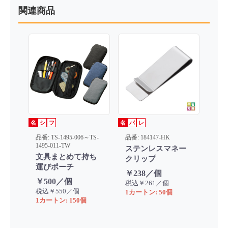
関連商品
名
シ
フ
名
パ
レ
品番: TS-1495-006～TS-
品番: 184147-HK
1495-011-TW
ステンレスマネー
文具まとめて持ち
クリップ
運びポーチ
￥238／個
￥500／個
税込￥261／個
税込￥550／個
1カートン: 50個
1カートン: 150個