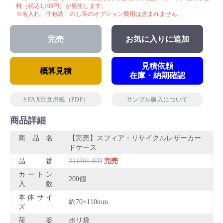
料（税込1,100円）が発生します。
※名入れ、個包装、のし等のオプション費用は含まれません。
完売
お気に入りに追加
見積依頼
概算見積
在庫・納期確認
FAX注文用紙（PDF）
サンプル購入について
商品詳細
商品名
【完売】スフィア・リサイクルレザーカー
ドケース
品番
221301-KD
完売
カートン
200個
入数
本体サイ
約70×110mm
ズ
荷姿
ポリ袋