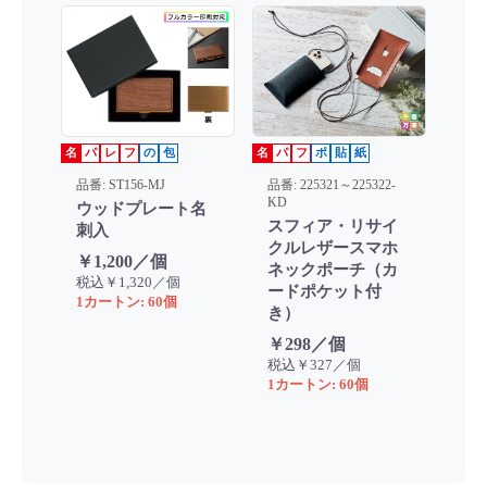
名
パ
レ
フ
の
包
名
パ
フ
ポ
貼
紙
品番: ST156-MJ
品番: 225321～225322-
KD
ウッドプレート名
スフィア・リサイ
刺入
クルレザースマホ
￥1,200／個
ネックポーチ（カ
税込￥1,320／個
ードポケット付
1カートン: 60個
き）
￥298／個
税込￥327／個
1カートン: 60個