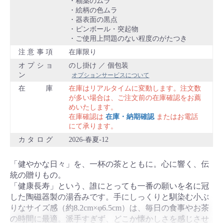
・釉薬のムラ
・絵柄の色ムラ
・器表面の黒点
・ピンボール・突起物
・ご使用上問題のない程度のがたつき
注意事項
在庫限り
オプショ
のし掛け ／ 個包装
ン
オプションサービスについて
在庫
在庫はリアルタイムに変動します。注文数
が多い場合は、ご注文前の在庫確認をお薦
めいたします。
在庫確認は
在庫・納期確認
またはお電話
にて承ります。
カタログ
2026-春夏-12
「健やかな日々」を、一杯の茶とともに。心に響く、伝
統の贈りもの。
「健康長寿」という、誰にとっても一番の願いを名に冠
した陶磁器製の湯呑みです。手にしっくりと馴染む小ぶ
りなサイズ感（約8.2cm×φ6.5cm）は、毎日の食事やお茶
の時間に最適。派手すぎず、どこか懐かしさを感じさせ