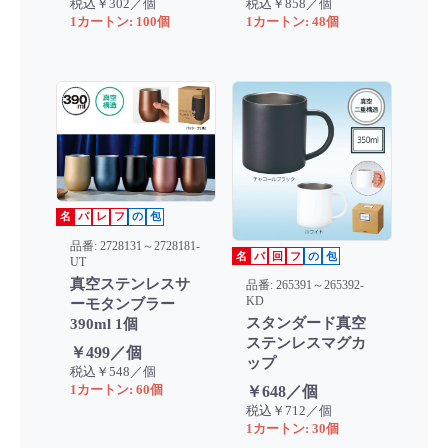
税込￥302／個
税込￥858／個
1カートン: 100個
1カートン: 48個
名
パ
レ
フ
の
包
品番: 2728131～2728181-
名
パ
回
フ
の
包
UT
真空ステンレスサ
品番: 265391～265392-
KD
ーモタンブラー
スタンダード真空
390ml 1個
ステンレスマグカ
￥499／個
ップ
税込￥548／個
1カートン: 60個
￥648／個
税込￥712／個
1カートン: 30個