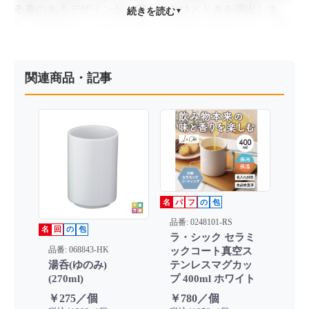
る趣のあるデザインが、安らぎのひとときを演出しま
続きを読む
▼
す。陶磁器ならではの口当たりの良さと温もりが、お茶
の香りをより一層引き立てます。敬老の日や記念行事な
ど、感謝といたわりの気持ちを伝えるシーンに、これ以
上ないほど相応しいお品物です。
関連商品・記事
・仕様： 陶磁器製 ｜ サイズ：約8.2cm×φ6.5cm
・特徴： 「健康長寿」の縁起の良い名称 ｜ 扱いやすい
スタンダードな形状 ｜ 安心感のある陶器の質感
・用途： 自治体・敬老会の記念品、福祉施設の入居・利
用特典、シニア向けイベントの販促品
■「いつまでも、健やかでいてほしい」。そんな真っ直
ぐな想いを形にしたこの湯呑みは、使うたびに贈り主の
優しさを思い出させ、企業の「地域社会や人々への深い
名
パ
フ
の
包
配慮」を伝えてくれます。
品番: 0248101-RS
名
回
の
包
ラ・シック セラミ
品番: 068843-HK
ックコート真空ス
湯呑(ゆのみ)
テンレスマグカッ
(270ml)
プ 400ml ホワイト
￥275／個
￥780／個