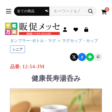
0
タンブラー･ボトル・マグ
＞
マグカップ・カップ
シニア
12-54-JM
品番:
健康長寿湯呑み