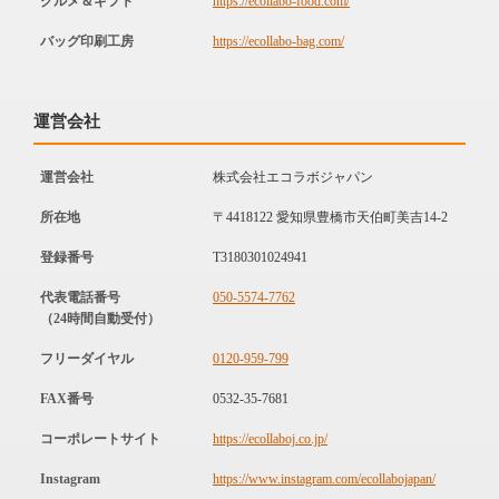
グルメ＆ギフト
https://ecollabo-food.com/
バッグ印刷工房
https://ecollabo-bag.com/
運営会社
運営会社
株式会社エコラボジャパン
所在地
〒4418122 愛知県豊橋市天伯町美吉14-2
登録番号
T3180301024941
代表電話番号
050-5574-7762
（24時間自動受付）
フリーダイヤル
0120-959-799
FAX番号
0532-35-7681
コーポレートサイト
https://ecollaboj.co.jp/
Instagram
https://www.instagram.com/ecollabojapan/