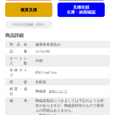
見積依頼
概算見積
在庫・納期確認
FAX注文用紙（PDF）
商品詳細
商品名
健康長寿湯呑み
品番
12-54-JM
カートン
60個
入数
本体サイ
約8.2×φ6.5cm
ズ
荷姿
化粧箱
材質・成
陶磁器
素材について
分
備考
陶磁器製品につきましては下記のような特
性がありますが、陶磁器特有のもので使用
上の問題はありません。